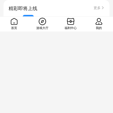
精彩即将上线
更多
周六
周日
周一
周二
周三
周四
周五
今天
明天
10
11
12
13
14
首页
游戏大厅
福利中心
我的
英雄神殿
英雄神殿
荣耀世纪
无敌战舰
剑御龙城
机甲归来
海蛇传奇
领
卡牌 · 古代
｜0.1折
领福
卡牌 · 古代
｜0.1折
领福利
卡牌 · 动漫
｜0.1折
领福利
卡牌 · 战争
｜0.05折
领福利
RPG · 传奇
领福利
挂机 · 二次元
｜0.05折
领福利
RPG · 传奇
08月10日 09:00 上线
499人预约
08月10日 09:00 上线
538人预约
08月10日 09:00 上线
393人预约
08月10日 08:00 上线
246人预约
08月10日 08:00 上线
434人预约
08月10日 08:00 上线
353人预约
08月10日 08:00 上线
437人预约