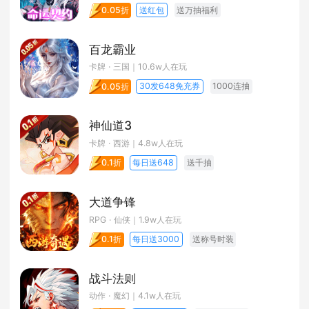
送红包
送万抽福利
0.05折
百龙霸业
卡牌 · 三国
｜10.6w人在玩
30发648免充券
1000连抽
0.05折
神仙道3
卡牌 · 西游
｜4.8w人在玩
每日送648
送千抽
0.1折
大道争锋
RPG · 仙侠
｜1.9w人在玩
每日送3000
送称号时装
0.1折
战斗法则
动作 · 魔幻
｜4.1w人在玩