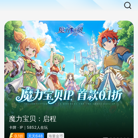
魔力宝贝：启程
卡牌 · IP
｜5852人在玩
天天648
海量金币
0.1折