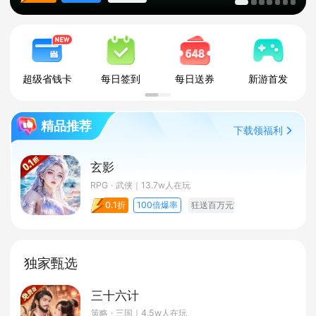
超级省钱卡
每日签到
每日送券
新游首发
精品推荐
下载领福利
玄影
RPG · 武侠
｜13.7w人在玩
0.1折
100倍爆率
狂送百万元宝
独家甄选
三十六计
策略 · 三国
｜4.5w人在玩