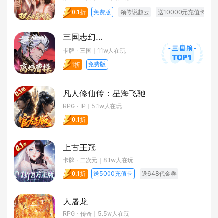
免费版
领传说赵云
送10000元充值卡
0.1折
三国志幻想大陆2：枭之歌
卡牌 · 三国
｜11w人在玩
免费版
1折
凡人修仙传：星海飞驰
RPG · IP
｜5.1w人在玩
0.1折
上古王冠
卡牌 · 二次元
｜8.1w人在玩
送5000充值卡
送648代金券
0.1折
大屠龙
RPG · 传奇
｜5.5w人在玩