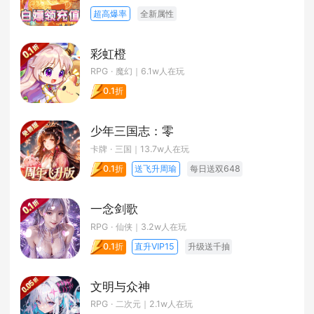
超高爆率
全新属性
彩虹橙
RPG · 魔幻
｜6.1w人在玩
0.1折
少年三国志：零
卡牌 · 三国
｜13.7w人在玩
送飞升周瑜
每日送双648
0.1折
一念剑歌
RPG · 仙侠
｜3.2w人在玩
直升VIP15
升级送千抽
0.1折
文明与众神
RPG · 二次元
｜2.1w人在玩