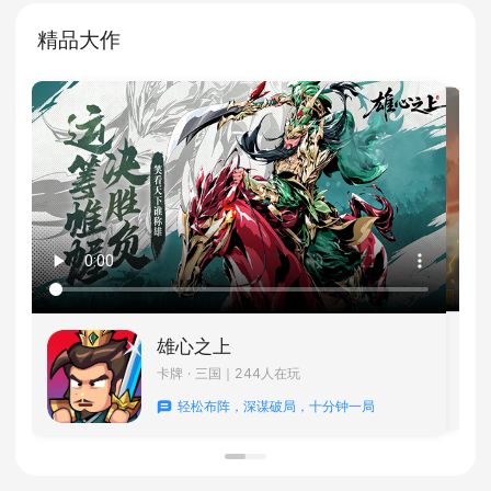
精品大作
热
诛仙
远征2
火线精英
地下城堡4：骑士与
放开那三国2
想不想修真
RPG
列王的纷争
RPG · IP
｜
三国志2017
RPG · IP
｜396
时空猎人
战争与文明
射击 · IP
｜804人在玩
全民枪战2
卡牌 · 魔幻
｜1304人在玩
逍遥情缘
雄心之上
卡牌 · 三国
｜1296人在玩
热闹联
卡牌 · 仙侠
｜2212人在玩
策略 · 神话
｜740人在玩
战略级跨世代
策略 · 三国
｜3288人在玩
几百张地图让你尽
动作 · 科幻
｜3948人在玩
三千万玩家都爱的暗黑冒
策略 · 古代
｜2328人在玩
射击 · IP
｜960人在玩
貂蝉在此坐等诸位主公驾临
回合 · 仙侠
｜712人在玩
道友仙缘已到
卡牌 · 三国
｜244人在玩
群雄争霸，胜者为王
别具一格的游戏体验
格斗游戏就要选我
普天之下 莫非王土
新一代的枪战选择
策略烧脑 创新不断
轻松布阵，深谋破局，十分钟一局