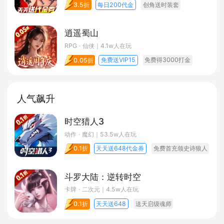
每日200代金
创角送时装套
3.5折
逍遥蜀山
RPG · 仙侠
｜4.1w人在玩
免费送VIP15
免费得3000打金
0.05折
人气飙升
时空猎人3
动作 · 魔幻
｜53.5w人在玩
天天送648代金券
免费首充领史诗狼人
0.1折
斗罗大陆：逆转时空
卡牌 · 二次元
｜4.5w人在玩
天天送648
送天启级魂师
0.1折